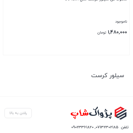
ناموجود
1,480,000
تومان
بستن
سیلور کرست
رفتن به بالا
تلفن
07132302185
,
09023361820