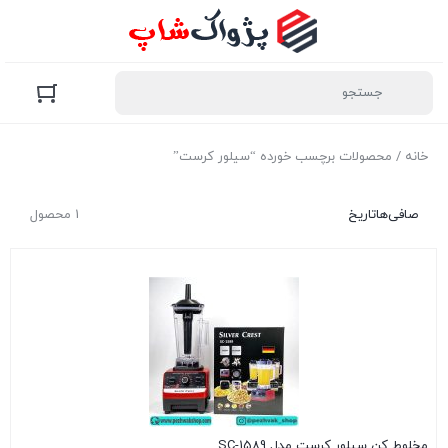
خانه
/ محصولات برچسب خورده “سیلور کرست”
صافی‌ها
تاریخ
1 محصول
مخلوط کن سیلور کرست مدل SC-1589