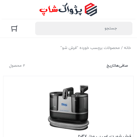
خانه
/ محصولات برچسب خورده “فرش شو”
صافی‌ها
تاریخ
2 محصول
فرش شور دی اس پی مدل 2047