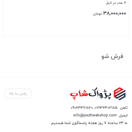
2 عدد در انبار
38,000,000
تومان
بستن
فرش شو
رفتن به بالا
تلفن
07132302185
,
09023361820
ایمیل
info@pezhwakshop.com
ما 24 ساعته 7 روز هفته پاسخگوی شما هستیم.