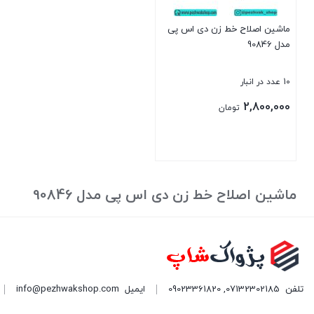
ماشین اصلاح خط زن دی اس پی
مدل 90846
10 عدد در انبار
2,800,000
تومان
بستن
ماشین اصلاح خط زن دی اس پی مدل 90846
تلفن
07132302185
,
09023361820
ایمیل
info@pezhwakshop.com