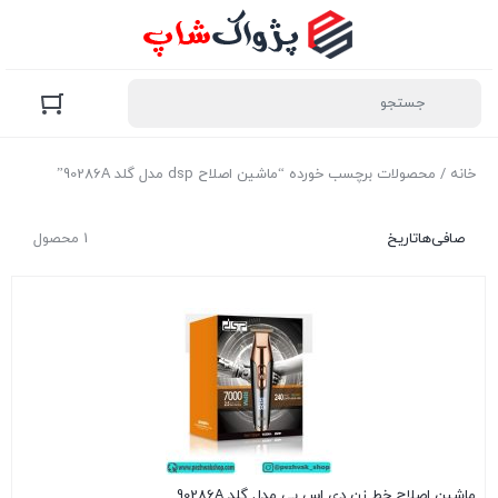
خانه
/ محصولات برچسب خورده “ماشین اصلاح dsp مدل گلد 90286A”
صافی‌ها
تاریخ
1 محصول
ماشین اصلاح خط زن دی اس پی مدل گلد 90286A