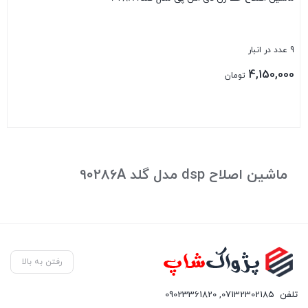
9 عدد در انبار
4,150,000
تومان
بستن
ماشین اصلاح dsp مدل گلد 90286A
رفتن به بالا
تلفن
07132302185
,
09023361820