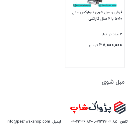
فرش و مبل شوی تیوارکس مدل
5010 با 2 سال گارانتی
2 عدد در انبار
38,000,000
تومان
بستن
مبل شوی
تلفن
07132302185
,
09023361820
ایمیل
info@pezhwakshop.com