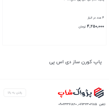
4 عدد در انبار
4,250,000
تومان
بستن
پاپ کورن ساز دی اس پی
رفتن به بالا
تلفن
07132302185
,
09023361820