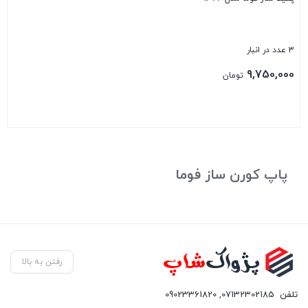
3 عدد در انبار
9,750,000
تومان
بستن
پاپ کورن ساز فوما
رفتن به بالا
تلفن
07132302185
,
09023361820