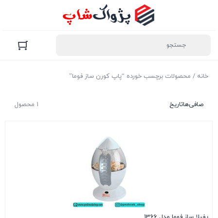
خانه
/ محصولات برچسب خورده “پاپ کورن ساز فوما”
صافی‌ها
تاریخ
1 محصول
پفیلا ساز فوما مدل 1366