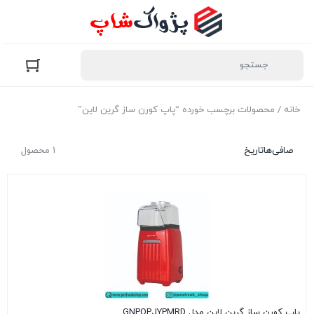
خانه
/ محصولات برچسب خورده “پاپ کورن ساز گرین لاین”
صافی‌ها
تاریخ
1 محصول
پاپ کورن ساز گرین لاین مدل GNPOPJYPMRD