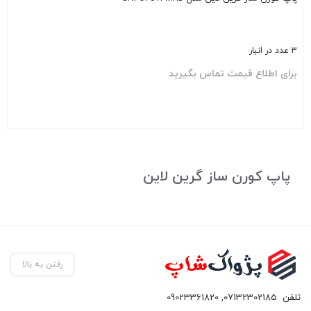
3 عدد در انبار
برای اطلاع قیمت تماس بگیرید
بستن
پاپ کورن ساز گرین لاین
رفتن به بالا
تلفن
07132302185
,
09023361820