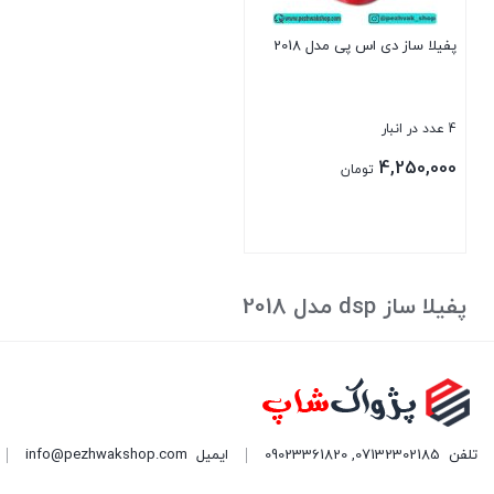
پفیلا ساز دی اس پی مدل 2018
4 عدد در انبار
4,250,000
تومان
بستن
پفیلا ساز dsp مدل 2018
تلفن
07132302185
,
09023361820
ایمیل
info@pezhwakshop.com