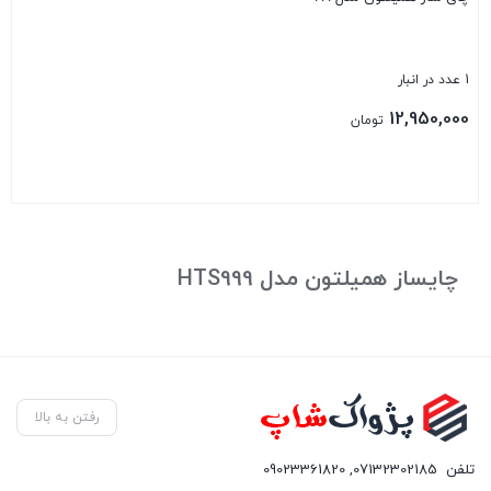
1 عدد در انبار
12,950,000
تومان
بستن
چایساز همیلتون مدل HTS999
رفتن به بالا
تلفن
07132302185
,
09023361820