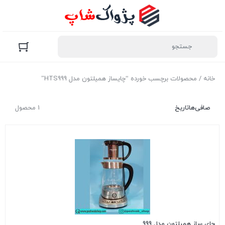
خانه
/ محصولات برچسب خورده “چایساز همیلتون مدل HTS999”
صافی‌ها
تاریخ
1 محصول
چای ساز همیلتون مدل 999