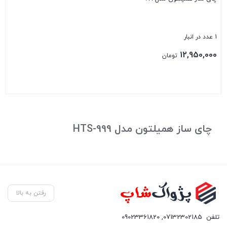
1 عدد در انبار
12,950,000
تومان
بستن
چای ساز همیلتون مدل HTS-999
رفتن به بالا
تلفن
07132302185
,
09023361820