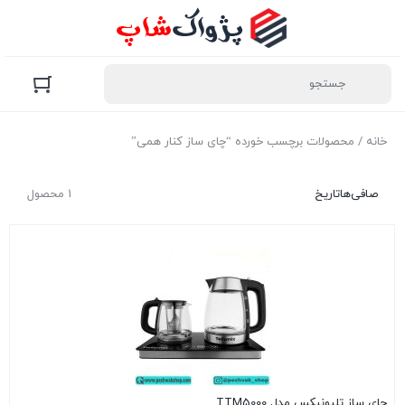
خانه
/ محصولات برچسب خورده “چای ساز کنار همی”
صافی‌ها
تاریخ
1 محصول
چای ساز تلیونیکس مدل TTM5000