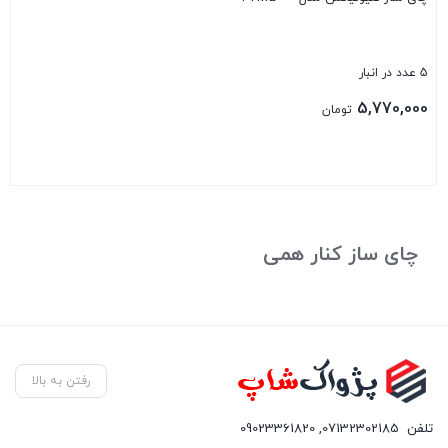
5 عدد در انبار
5,770,000
تومان
بستن
چای ساز کنار همی
رفتن به بالا
تلفن
07132302185
,
09023361820