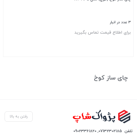
3 عدد در انبار
برای اطلاع قیمت تماس بگیرید
بستن
چای ساز کوخ
رفتن به بالا
تلفن
07132302185
,
09023361820