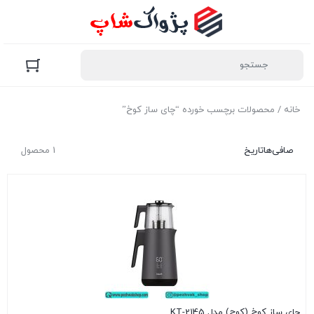
خانه
/ محصولات برچسب خورده “چای ساز کوخ”
صافی‌ها
تاریخ
1 محصول
چای ساز کوخ (کوچ) مدل KT-2145