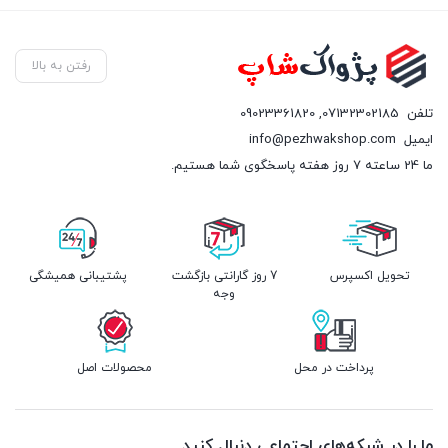
رفتن به بالا
تلفن
07132302185
,
09023361820
ایمیل
info@pezhwakshop.com
ما 24 ساعته 7 روز هفته پاسخگوی شما هستیم.
تحویل اکسپرس
7 روز گارانتی بازگشت
پشتیبانی همیشگی
وجه
پرداخت در محل
محصولات اصل
ما را در شبکه‌های اجتماعی دنبال کنید