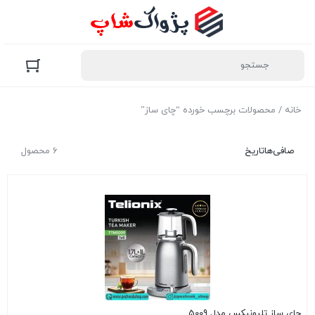
خانه
/ محصولات برچسب خورده “چای ساز”
صافی‌ها
تاریخ
6 محصول
چای ساز تلیونیکس مدل 5009