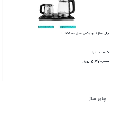
چای ساز تلیونیکس مدل TTM5000
5 عدد در انبار
5,770,000
تومان
بستن
چای ساز