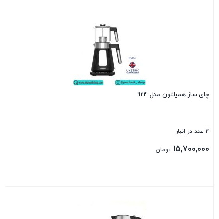
بستن
چای ساز همیلتون مدل 924
4 عدد در انبار
15,700,000
تومان
بستن