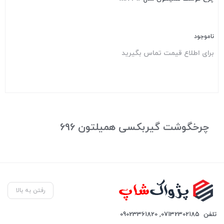
ناموجود
برای اطلاع قیمت تماس بگیرید
بستن
چرخگوشت گیربکسی همیلتون 696
رفتن به بالا
تلفن
07132302185
,
09023361820