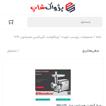
خانه
/ محصولات برچسب خورده “چرخگوشت گیربکسی همیلتون 696”
صافی‌ها
تاریخ
1 محصول
چرخ گوشت همیلتون مدل MH-696