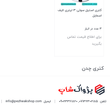
کتری استیل سوتی 3 لیتری لایف
اسمایل
3 عدد در انبار
برای اطلاع قیمت تماس
بگیرید
بستن
کتری چدن
تلفن
07132302185
,
09023361820
ایمیل
info@pezhwakshop.com