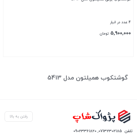
4 عدد در انبار
5,900,000
تومان
بستن
گوشتکوب همیلتون مدل 5413
رفتن به بالا
تلفن
07132302185
,
09023361820