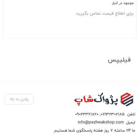
موجود در انبار
برای اطلاع قیمت تماس بگیرید
بستن
فیلیپس
رفتن به بالا
تلفن
07132302185
,
09023361820
ایمیل
info@pezhwakshop.com
ما 24 ساعته 7 روز هفته پاسخگوی شما هستیم.