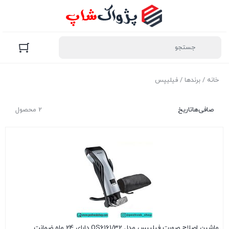
خانه
/ برندها / فیلیپس
صافی‌ها
تاریخ
2 محصول
ماشین اصلاح صورت فیلیپس مدل QS6161/32 دارای 24 ماه ضمانت