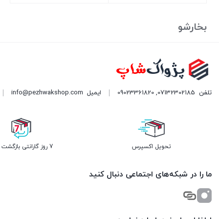
بستن
بستن
بخارشو
تلفن
07132302185
,
09023361820
ایمیل
info@pezhwakshop.com
تحویل اکسپرس
7 روز گارانتی بازگشت وجه
ما را در شبکه‌های اجتماعی دنبال کنید