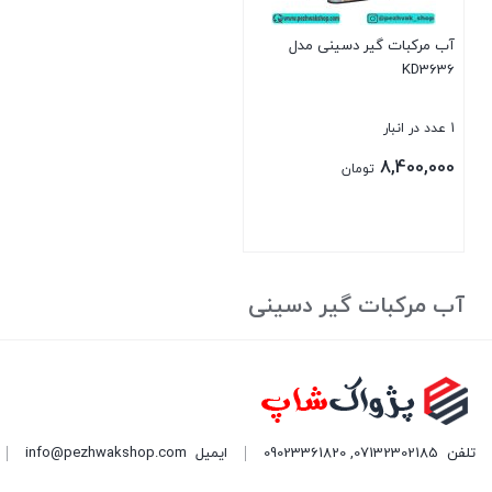
آب مرکبات گیر دسینی مدل
KD3636
1 عدد در انبار
8,400,000
تومان
بستن
آب مرکبات گیر دسینی
تلفن
07132302185
,
09023361820
ایمیل
info@pezhwakshop.com