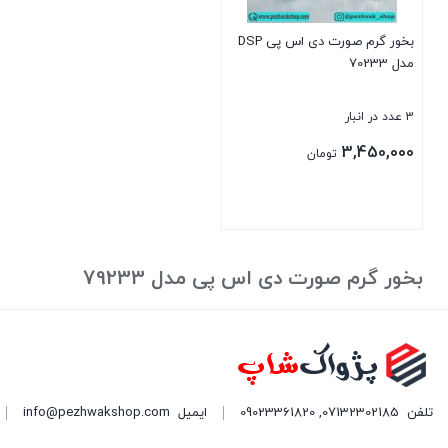
بخور گرم صورت دی اس پی DSP
مدل 70233
3 عدد در انبار
3,450,000
تومان
بستن
بخور گرم صورت دی اس پی مدل 79233
تلفن
07132302185
,
09023361820
ایمیل
info@pezhwakshop.com