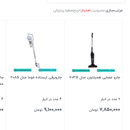
مرتب‌سازی:
محبوبیت
امتیاز
تاریخ
صعودی
نزولی
جارو عصایی همیلتون مدل 7035
جاروبرقی ایستاده فوما مدل 2085
جار
مدل 
6 عدد در انبار
4 عدد در انبار
4 عدد در انبار
00
9,100,000
7,850,000
تومان
تومان