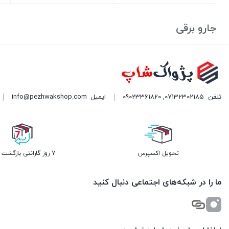
بستن
بستن
بست
جارو برقی
تلفن
07132302185
,
09023361820
ایمیل
info@pezhwakshop.com
تحویل اکسپرس
7 روز گارانتی بازگشت وجه
ما را در شبکه‌های اجتماعی دنبال کنید