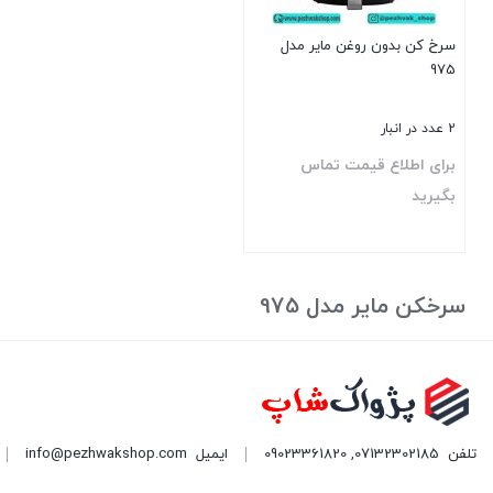
سرخ کن بدون روغن مایر مدل
975
2 عدد در انبار
برای اطلاع قیمت تماس
بگیرید
بستن
سرخکن مایر مدل 975
تلفن
07132302185
,
09023361820
ایمیل
info@pezhwakshop.com