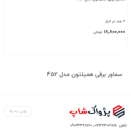
2 عدد در انبار
18,800,000
تومان
بستن
سماور برقی همیلتون مدل 452
رفتن به بالا
تلفن
07132302185
,
09023361820