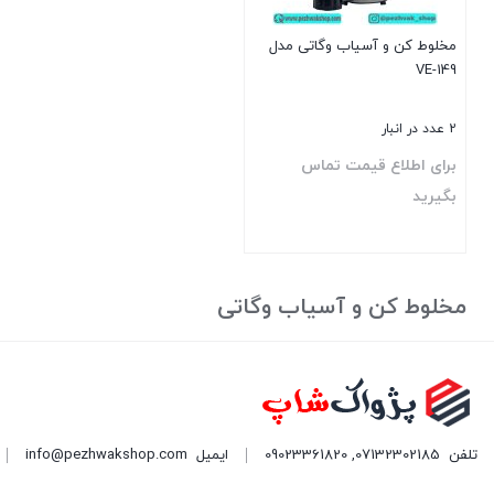
مخلوط کن و آسیاب وگاتی مدل
VE-149
2 عدد در انبار
برای اطلاع قیمت تماس
بگیرید
بستن
مخلوط کن و آسیاب وگاتی
تلفن
07132302185
,
09023361820
ایمیل
info@pezhwakshop.com