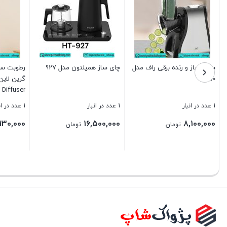
سالاد ساز و رنده برقی راف مدل
چای ساز همیلتون مدل 927
رطوبت سا
3390
Diffuser
1 عدد در انبار
1 عدد در انبار
1 عدد در انبار
130,000
16,500,000
8,100,000
تومان
تومان
بستن
بستن
بستن