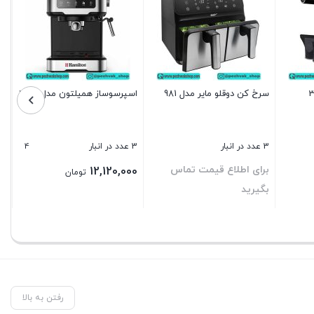
سرخ کن دوقلو مایر مدل 981
اسپرسوساز همیلتون مدل 2818
4
3 عدد در انبار
3 عدد در انبار
برای اطلاع قیمت تماس
12,120,000
تومان
بگیرید
بستن
بستن
رفتن به بالا