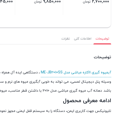
45,000
9,850,000
2,700,000
تومان
تومان
بستن
بستن
بستن
توضیحات
اطلاعات کلی
نظرات
توضیحات
آبمیوه گیری 11کاره مباشی مدل ME-JB2010SS
وسیله پنل دیجیتال لمسی، می تواند به خوبی آبگیری میوه های نرم و سخ
باشد. دهانه آب میوه گیری مباشی مدل 2010 با داشتن قطر مناسب، میوه های کامل و بدون برش را، با سرعت بسیار بالا آبگیری می کند.
ادامه معرفی محصول
تلیونیکس جهت کاربری ایمن، دستگاه را به سیستم قفل ایمنی مجهز نمو