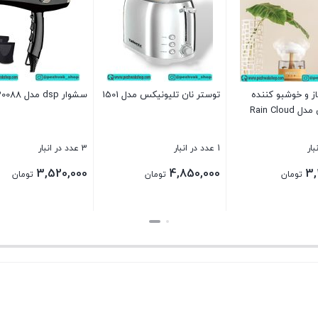
ز و خوشبو کننده
توستر نان تلیونیکس مدل 1501
سشوار dsp مدل 30088
گرین لاین مدل Rain Cloud
1 عدد در انبار
3 عدد در انبار
3,520,000
4,850,000
3,
تومان
تومان
تومان
بستن
بستن