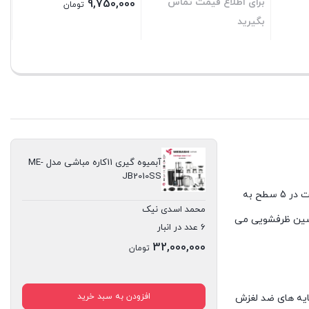
برای اطلاع قیمت تماس
9,750,000
تومان
بگیرید
بستن
بستن
آبمیوه گیری 11کاره مباشی مدل ME-
JB2010SS
، دستگاهی ایده آل همراه با ظاهری منحصر به فرد و زیبا است. و با قدرت 800 وات واقعی و تنظیم سرعت در 5 سطح به
محمد اسدی نیک
ماشین ظرفشویی می
6 عدد در انبار
32,000,000
تومان
افزودن به سبد خرید
یه‌ های ضد لغزش