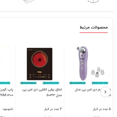
محصولات مرتبط
میکرودرم دی اس پی مدل
اجاق برقی القایی دی اس پی
پاپ کورن
70165
مدل 5033
POM-1200
5 عدد در انبار
4 عدد در انبار
ناموجود