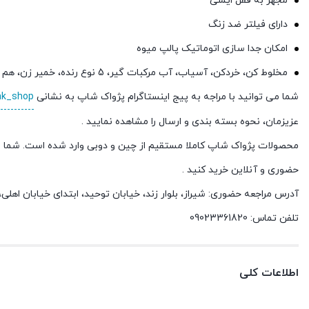
مجهز به قفل ایمنی
دارای فیلتر ضد زنگ
امکان جدا سازی اتوماتیک پالپ میوه
مخلوط کن، خردکن، آسیاب، آب مرکبات گیر، 5 نوع رنده، خمیر زن، هم زن، سبزی خرد کن
شما می توانید با مراجه به پیج اینستاگرام پژواک شاپ به نشانی
ak_shop
عزیزمان، نحوه بسته بندی و ارسال را مشاهده نمایید .
محصولات پژواک شاپ کاملا مستقیم از چین و دوبی وارد شده است. شما م
حضوری و آنلاین خرید کنید .
آدرس مراجعه حضوری: شیراز، بلوار زند، خیابان توحید، ابتدای خیابان اهل
تلفن تماس: 09023361820
اطلاعات کلی