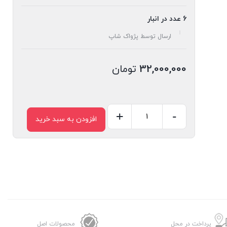
6 عدد در انبار
ارسال توسط پژواک شاپ
32,000,000
تومان
+
-
افزودن به سبد خرید
آبمیوه
گیری
11کاره
مباشی
مدل
ME-
JB2010SS
عدد
پرداخت در محل
محصولات اصل