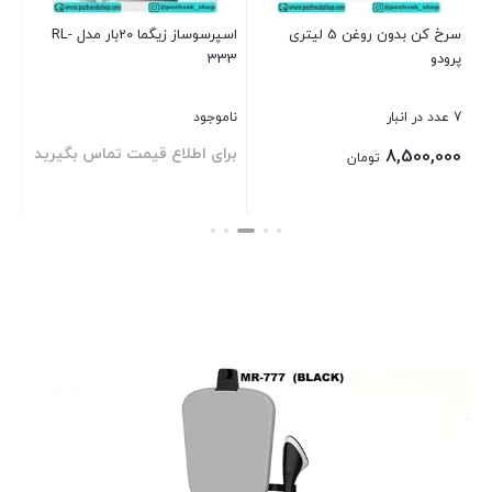
سرخ کن بدون روغن 5 لیتری
اسپرسوساز زیگما 20بار مدل RL-
پرودو
333
بست
7 عدد در انبار
ناموجود
برای اطلاع قیمت تماس بگیرید
8,500,000
تومان
بستن
بستن