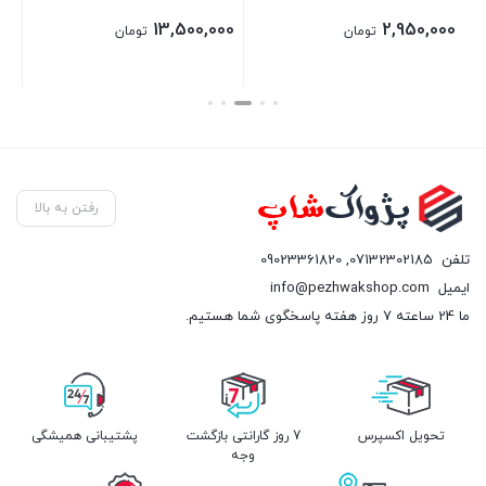
13,500,000
2,950,000
تومان
تومان
بستن
بستن
رفتن به بالا
تلفن
07132302185
,
09023361820
ایمیل
info@pezhwakshop.com
ما 24 ساعته 7 روز هفته پاسخگوی شما هستیم.
تحویل اکسپرس
7 روز گارانتی بازگشت
پشتیبانی همیشگی
وجه