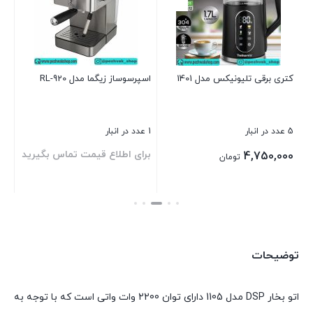
4 عدد در انبار
بر
کتری برقی تلیونیکس مدل 1401
اسپرسوساز زیگما مدل RL-920
بست
5 عدد در انبار
1 عدد در انبار
برای اطلاع قیمت تماس بگیرید
4,750,000
تومان
بستن
بستن
توضیحات
اتو بخار DSP مدل 1105 دارای توان 2200 وات واتی است که با توجه به