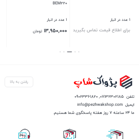
BEM220
بست
1 عدد در انبار
1 عدد در انبار
د
برای اطلاع قیمت تماس بگیرید
13,950,000
تومان
بستن
بستن
رفتن به بالا
تلفن
07132302185
,
09023361820
ایمیل
info@pezhwakshop.com
ما 24 ساعته 7 روز هفته پاسخگوی شما هستیم.