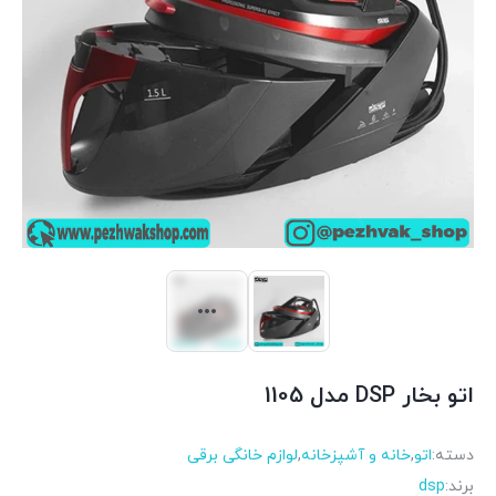
اتو بخار DSP مدل 1105
دسته:
اتو
,
خانه و آشپزخانه
,
لوازم خانگی برقی
برند:
dsp