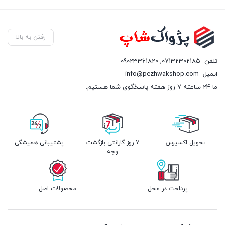
رفتن به بالا
تلفن
07132302185
,
09023361820
ایمیل
info@pezhwakshop.com
ما 24 ساعته 7 روز هفته پاسخگوی شما هستیم.
تحویل اکسپرس
7 روز گارانتی بازگشت
پشتیبانی همیشگی
وجه
پرداخت در محل
محصولات اصل