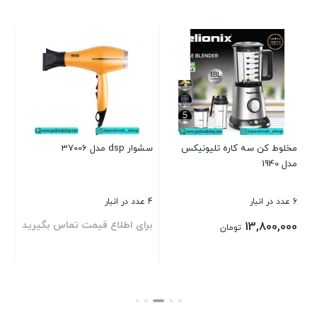
30
3 عدد در انبار
00
مخلوط‌ کن سه کاره تلیونیکس
سشوار dsp مدل 37006
مدل 1940
بست
6 عدد در انبار
4 عدد در انبار
برای اطلاع قیمت تماس بگیرید
13,800,000
تومان
بستن
بستن