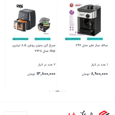
سر
13
2 عدد در انبار
00
سالاد ساز مایر مدل 297
سرخ کن بدون روغن 8.5 لیتری
dsp مدل 2138
بست
1 عدد در انبار
2 عدد در انبار
13,800,000
8,900,000
تومان
تومان
بستن
بستن