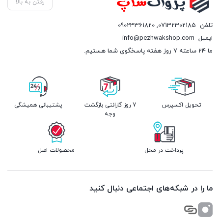
رفتن به بالا
تلفن
07132302185
,
09023361820
ایمیل
info@pezhwakshop.com
ما 24 ساعته 7 روز هفته پاسخگوی شما هستیم.
تحویل اکسپرس
7 روز گارانتی بازگشت
پشتیبانی همیشگی
وجه
پرداخت در محل
محصولات اصل
ما را در شبکه‌های اجتماعی دنبال کنید