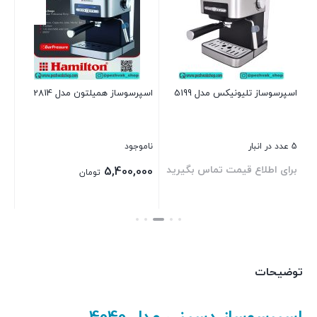
1 عدد در انبار
بر
اسپرسوساز تلیونیکس مدل 5199
اسپرسوساز همیلتون مدل 2814
بست
5 عدد در انبار
ناموجود
د
برای اطلاع قیمت تماس بگیرید
5,400,000
تومان
بستن
بستن
توضیحات