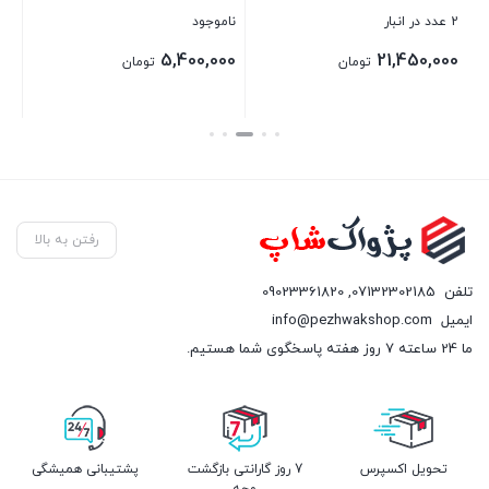
2 عدد در انبار
ناموجود
د
5,400,000
21,450,000
تومان
تومان
بستن
بستن
رفتن به بالا
تلفن
07132302185
,
09023361820
ایمیل
info@pezhwakshop.com
ما 24 ساعته 7 روز هفته پاسخگوی شما هستیم.
تحویل اکسپرس
7 روز گارانتی بازگشت
پشتیبانی همیشگی