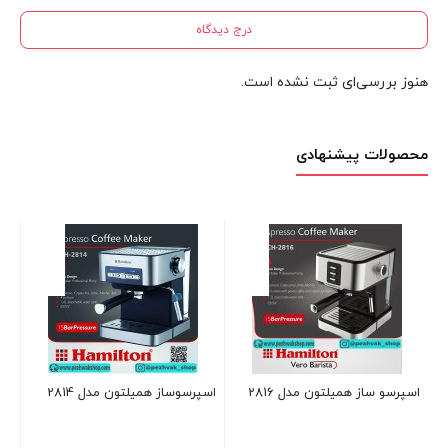
درج دیدگاه
هنوز بررسی‌ای ثبت نشده است.
محصولات پیشنهادی
جار
67
1 عدد در انبار
بر
اسپرسو ساز همیلتون مدل 2816
اسپرسوساز همیلتون مدل 2814
بست