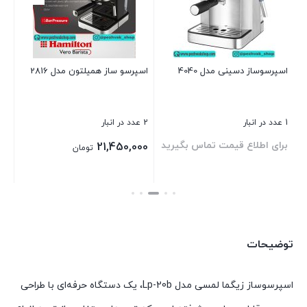
3 عدد در انبار
بر
اسپرسوساز دسینی مدل 4040
اسپرسو ساز همیلتون مدل 2816
بست
1 عدد در انبار
2 عدد در انبار
د
برای اطلاع قیمت تماس بگیرید
21,450,000
تومان
بستن
بستن
توضیحات
اسپرسوساز زیگما لمسی مدل Lp-20b، یک دستگاه حرفه‌ای با طراحی