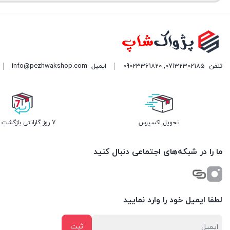
تلفن
07132302185
,
09023361820
ایمیل
info@pezhwakshop.com
تحویل اکسپرس
7 روز گارانتی بازگشت وجه
ما را در شبکه‌های اجتماعی دنبال کنید
لطفا ایمیل خود را وارد نمایید