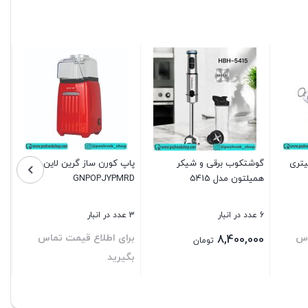
ستیل سوتی 3 لیتری
گوشتکوب برقی و شیکر
پاپ کورن ساز گرین لاین مدل
همیلتون مدل 5415
GNPOPJYPMRD
6 عدد در انبار
3 عدد در انبار
اس
برای اطلاع قیمت تماس
8,400,000
تومان
بگیرید
بستن
بستن