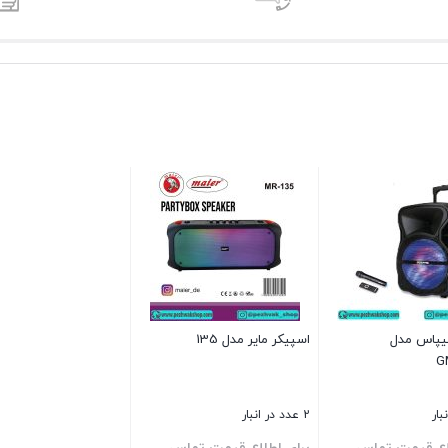
یپاس مدل
اسپیکر مایر مدل 135
G
2 عدد در انبار