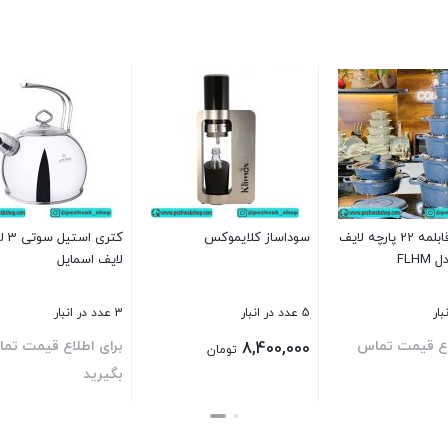
سرویس قابلمه 22 پارچه لایف
سوداساز کلایموکس
کتری ا
FLH
لایف اسمایل
5 عدد در انبار
3 عدد در انبار
اع قیمت تماس
برای اطلاع قیمت تم
8,400,000
تومان
بگیرید
بستن
بستن