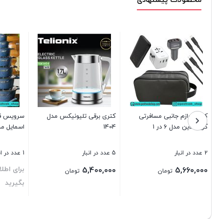
محصولات پیشنهادی
کیف لوازم جانبی مسافرتی
کتری برقی تلیونیکس مدل
گرین لاین مدل 6 در 1
1404
اسمایل مدل M
2 عدد در انبار
5 عدد در انبار
1 عدد در انبار
برای اطل
5,400,000
5,660,000
تومان
تومان
بگیرید
بستن
بستن
بستن