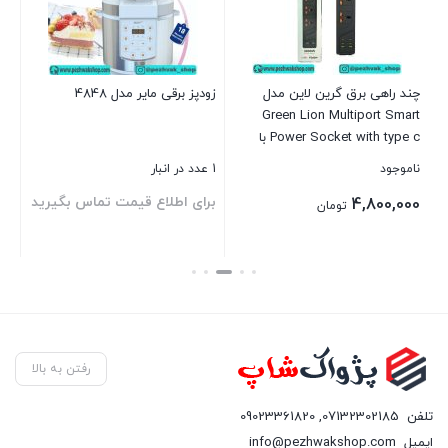
3 عدد در انبار
00
چند راهی برق گرین لاین مدل
زودپز برقی مایر مدل 4848
Green Lion Multiport Smart
بست
Power Socket with type c با
حداکثر توان 3000W
ناموجود
1 عدد در انبار
د
برای اطلاع قیمت تماس بگیرید
4,800,000
تومان
بستن
بستن
رفتن به بالا
تلفن
07132302185
,
09023361820
ایمیل
info@pezhwakshop.com