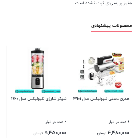
هنوز بررسی‌ای ثبت نشده است.
محصولات پیشنهادی
خرد
1 عدد در انبار
بر
همزن دستی تلیونیکس مدل 3901
شیکر شارژی تلیونیکس مدل 1960
بست
6 عدد در انبار
2 عدد در انبار
د
5,450,000
4,480,000
تومان
تومان