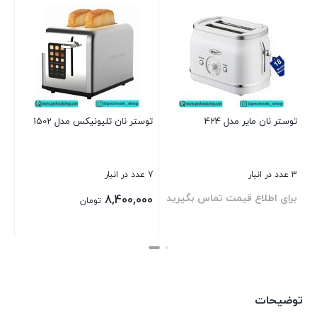
توستر نان مایر مدل 424
توستر نان تلیونیکس مدل 1502
3 عدد در انبار
7 عدد در انبار
برای اطلاع قیمت تماس بگیرید
8,400,000
تومان
بستن
بستن
توضیحات