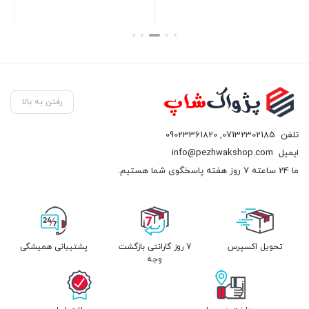
بستن
بستن
رفتن به بالا
تلفن
07132302185
,
09023361820
ایمیل
info@pezhwakshop.com
ما 24 ساعته 7 روز هفته پاسخگوی شما هستیم.
تحویل اکسپرس
7 روز گارانتی بازگشت
پشتیبانی همیشگی
وجه