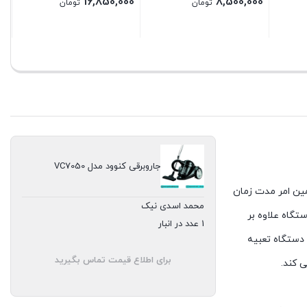
16,850,000
8,500,000
تومان
تومان
بستن
بستن
جاروبرقی کنوود مدل VC7050
 دارد. همین امر مدت زمان
محمد اسدی نیک
تگاه علاوه بر
1 عدد در انبار
ا (HEPA) است که در قسمت خروج هوای دستگاه تعبیه
برای اطلاع قیمت تماس بگیرید
 کند.