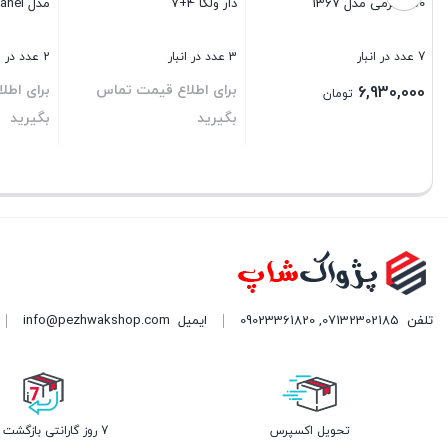
250 گرمی مدل 1367
دار ولگا 4+7
مدل Solar 5-Panel
7 عدد در انبار
3 عدد در انبار
2 عدد در انبار
برای اطلاع قیمت تماس
برای اطل
6,930,000
تومان
بگیرید
بگیرید
بستن
بستن
بستن
تلفن
07132302185
,
09023361820
ایمیل
info@pezhwakshop.com
تحویل اکسپرس
7 روز گارانتی بازگشت وجه