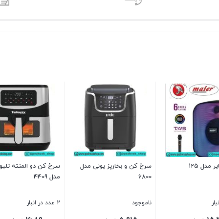
 مدل 125
سرخ کن و بخارپز یونی مدل
سرخ کن دو المنته تلی
6800
مدل 4409
ناموجود
2 عدد در انبار