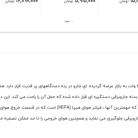
16,890,000
5,915,000
15,
تومان
تومان
تومان
بستن
بستن
با طراحی زیبا و کم حجم و قدرت مکش 2200 وات به بازار عرضه گردیده. ای جارو در رده دستگاههای پر قدرت قرار
دنه جاروبرقی دستگیره ای قرار داده شده که حمل آن را راحت می کند. این دس
بهره مندی از قدرت و کیفیت بالا از امکانات متعددی نیز برخوردار می باشد که مهمترین آنها ، فیلتر هوای هیپ
 جاروبرقی جلوگیری می نماید و همچنین هوای خروجی را تا حد ممکن تصفیه می