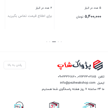
5 عدد در انبار
2 عدد در انبار
برای اطلاع قیمت تماس بگیرید
5,400,000
تومان
بستن
بستن
رفتن به بالا
تلفن
07132302185
,
09023361820
ایمیل
info@pezhwakshop.com
ما 24 ساعته 7 روز هفته پاسخگوی شما هستیم.