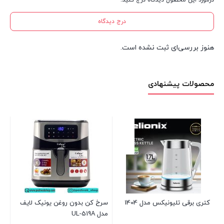
درج دیدگاه
هنوز بررسی‌ای ثبت نشده است.
محصولات پیشنهادی
آس
3N
1 عدد در انبار
بر
کتری برقی تلیونیکس مدل 1404
سرخ کن بدون روغن یونیک لایف
مدل UL-519A
بست