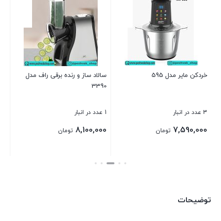
خرد
8 عدد در انبار
بر
خردکن مایر مدل 595
سالاد ساز و رنده برقی راف مدل
3390
بست
3 عدد در انبار
1 عدد در انبار
د
8,100,000
7,590,000
تومان
تومان
بستن
بستن
توضیحات