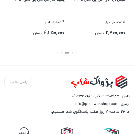
بست
5 عدد در انبار
4 عدد در انبار
4,250,000
2,700,000
تومان
تومان
بستن
بستن
رفتن به بالا
تلفن
07132302185
,
09023361820
ایمیل
info@pezhwakshop.com
ما 24 ساعته 7 روز هفته پاسخگوی شما هستیم.