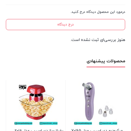
درمورد این محصول دیدگاه درج کنید.
درج دیدگاه
هنوز بررسی‌ای ثبت نشده است.
محصولات پیشنهادی
مخ
مدل 
2 عدد در انبار
00
میکرودرم دی اس پی مدل 70165
پفیلا ساز دی اس پی مدل 2018