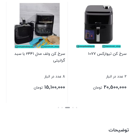
سر
مدل 
نام
بر
ل
سرخ کن تیوارکس 1077
سرخ کن ولف مدل 2441 با سبد
گرانیتی
بست
2 عدد در انبار
8 عدد در انبار
د
15,100,000
20,500,000
تومان
تومان
بستن
بستن
توضیحات