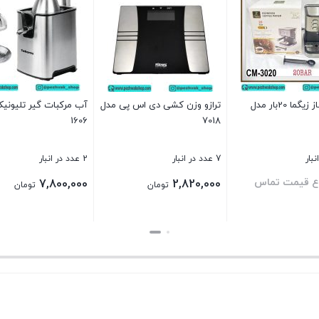
اسپرسوساز زیگما 20بار مدل
ترازو وزن کشی دی اس پی مدل
آب مرکبات گیر تلیونی
1606
7018
7 عدد در انبار
2 عدد در انبار
اع قیمت تماس
7,800,000
2,820,000
تومان
تومان
بستن
بستن