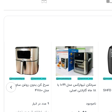
سرخکن تیوارکس مدل 1099 با
سرخ کن بدون روغن ساچی
مدل SHFD 2150
۱۸ ماه گارانتی اصلی
مدل 4780
ناموجود
9 عدد در انبار