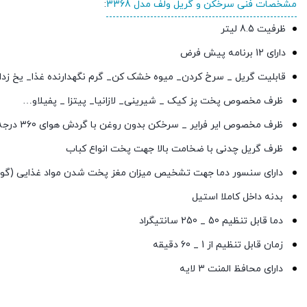
مشخصات فنی سرخکن و گریل ولف مدل 3368
:
ظرفیت 8.5 لیتر
دارای 12 برنامه پیش فرض
قابلیت گریل _ سرخ کردن_ میوه خشک کن_ گرم نگهدارنده غذا_ یخ زد
ظرف مخصوص پخت پز کیک _ شیرینی_ لازانیا_ پیتزا _ پفیلاو…
ظرف مخصوص ایر فرایر _ سرخکن بدون روغن با گردش هوای 360 درجه
ظرف گریل چدنی با ضخامت بالا جهت پخت انواع کباب
دارای سنسور دما جهت تشخیص میزان مغز پخت شدن مواد غذایی (گو
بدنه داخل کاملا استیل
دما قابل تنظیم 50 _ 250 سانتیگراد
زمان قابل تنظیم از 1 _ 60 دقیقه
دارای محافظ المنت 3 لایه