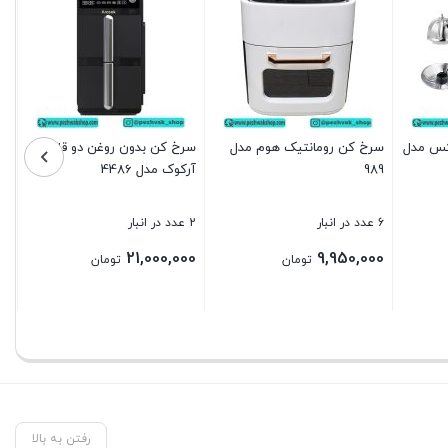
کس مدل
سرخ کن رومانتیک هوم مدل
سرخ کن بدون روغن دو قلو
989
آرکوک مدل 4486
6 عدد در انبار
2 عدد در انبار
21,000,000
9,950,000
تومان
تومان
بستن
بستن
رفتن به بالا