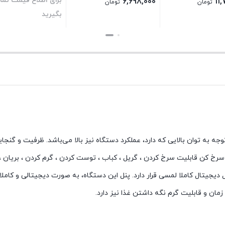
برای اطلاع قیمت تم
6,698,000
11
تومان
تومان
بگیرید
بستن
بستن
3 دارای توان 2000 تا 2200 وات است که با توجه به توان بالایی که دارد، عملکرد دستگاه نیز بالا می‌باشد. ظرفی
2 درجه سانتیگراد می‌باشد. این سرخ کن قابلیت سرخ کردن ، گریل ، کباب ، توست کردن ، گرم کردن ، ب
ض است که بر روی پنل دیجیتال کاملا لمسی قرار دارد. پنل این دستگاه، به صورت دیجیتالی و 
ان و قابلیت گرم نگه داشتن غذا نیز دارد.