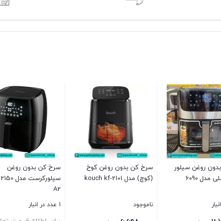
دون روغن سیلور
سرخ کن بدون روغن کوخ
سرخ کن بدون روغن
مدل 6090
(کوچ) مدل kouch kf-2101
سیلورکرست 
A2
ناموجود
1 عدد در انبار