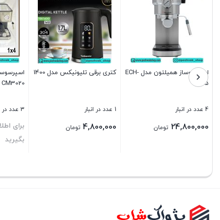
اسپرسوساز همیلتون مدل ECH-
کتری برقی تلیونیکس مدل 1400
CM3020
2815
4 عدد در انبار
1 عدد در انبار
3 عدد در انبار
برای اطل
4,800,000
24,800,000
تومان
تومان
بگیرید
بستن
بستن
بستن