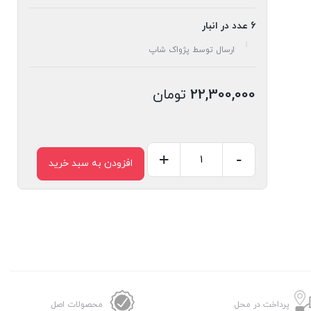
6 عدد در انبار
ارسال توسط پژواک شاپ
22,300,000
تومان
+
-
افزودن به سبد خرید
سرخکن
و
گریل
ولف
مدل
3368
عدد
پرداخت در محل
محصولات اصل