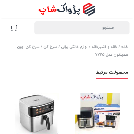
خانه
/
خانه و آشپزخانه
/
لوازم خانگی برقی
/
سرخ کن
/ سرخ کن اووِن
همیلتون مدل 7725
محصولات مرتبط
سرخ
1 عدد در انبار
بر