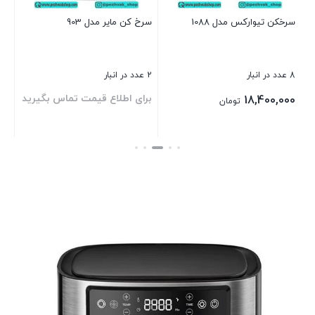
سرخکن تیوارکس مدل 1088
سرخ کن مایر مدل 903
بست
8 عدد در انبار
2 عدد در انبار
د
برای اطلاع قیمت تماس بگیرید
18,400,000
تومان
بستن
بستن