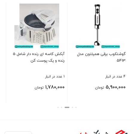
مخل
1 عدد در انبار
بر
گوشتکوب برقی همیلتون مدل
آبکش کاسه ای رنده دار شامل 5
5413
رنده و یک پوست کن
بست
4 عدد در انبار
1 عدد در انبار
1,780,000
5,900,000
تومان
تومان
بستن
بستن