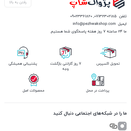
رفتن به بالا
تلفن
07132302185
,
09023361820
ایمیل
info@pezhwakshop.com
ما 24 ساعته 7 روز هفته پاسخگوی شما هستیم.
تحویل اکسپرس
7 روز گارانتی بازگشت
پشتیبانی همیشگی
وجه
پرداخت در محل
محصولات اصل
ما را در شبکه‌های اجتماعی دنبال کنید