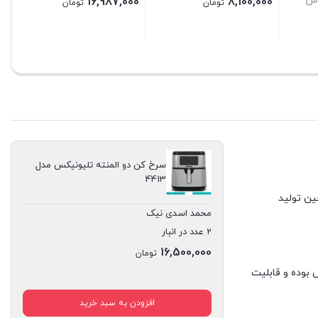
اس
16,987,000
8,100,000
تومان
تومان
بستن
بستن
سرخ کن دو المنته تلیونیکس مدل
4413
 چین تولید
محمد اسدی نیک
2 عدد در انبار
16,500,000
تومان
 هوشمند این محصول دارای 9 برنامه پخت پیش فرض بوده و قابلیت
افزودن به سبد خرید