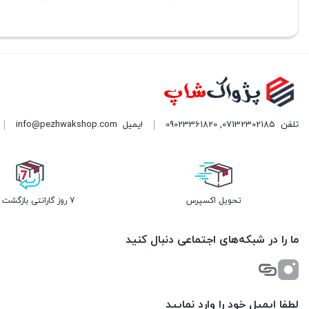
بستن
بستن
بستن
تلفن
07132302185
,
09023361820
ایمیل
info@pezhwakshop.com
تحویل اکسپرس
7 روز گارانتی بازگشت وجه
ما را در شبکه‌های اجتماعی دنبال کنید
لطفا ایمیل خود را وارد نمایید