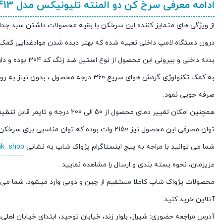
ادامه معرفی سرخ کن دو المنته تلیونیکس مدل 4413
از ویژگی های متمایز کننده این سرخکن با بقیه محصولات داشتن سبد جدا 
درون دستگاه لامپ داخلی تعبیه شده که بهتر دیده شدن موادغذایی کمک 
بدنه داخلی و بیرونی این محصول از نوع استیل ضد زنگ کد 304 بوده و دارای طول عمر بالایی میباشد.
صرفه جویی نمود.
همچنین امکان تغییر دمای محصول از 50 الی 200 درجه و تایمر قابل تنظیم تا 60 دقیقه نیز وجود دارد .
توان مصرفی این محصول نیز 2150 وات بوده که توان مناسبی برای سرخکن های خانگی میباشد.
شما می توانید با مراجه به پیج اینستاگرام پژواک شاپ به نشانی
ak_shop
عزیزمان، نحوه بسته بندی و ارسال را مشاهده نمایید .
محصولات پژواک شاپ کاملا مستقیم از چین و دوبی وارد میشود. شما می 
آنلاین خرید کنید .
آدرس مراجعه حضوری: شیراز، بلوار زند، خیابان توحید، ابتدای خیابان اهل