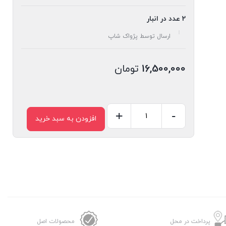
2 عدد در انبار
ارسال توسط پژواک شاپ
16,500,000
تومان
+
-
افزودن به سبد خرید
سرخ
کن
دو
المنته
تلیونیکس
مدل
4413
عدد
پرداخت در محل
محصولات اصل