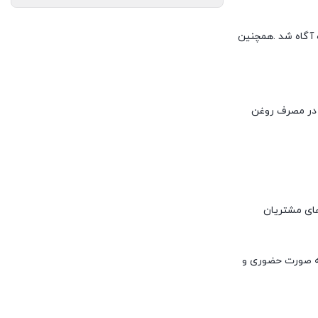
ه آگاه شد .همچنین
صول ، بدون نیاز به روغن میتوان به پخت کامل و مغزپخت انواع مواد غذایی پرداخت و تا 80 درصد در مصرف روغن
های مشتریان
به صورت حضوری و