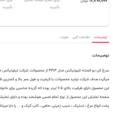
برای اطلاع قیمت تماس
برای اطل
16,890,000
تومان
بگیرید
بگیرید
بستن
بستن
بستن
توضیحات
اطلاعات کلی
نظرات
توضیحات
سرخ کن دو المنته تلیونیکس مدل 4413 از 
میگردد.هدف شرکت تولید محصولات با کیفیت و طول عمر بالا و کمترین ق
این محصول دارای ظرفیت بالای 7.5 لیتر بوده که گزینه مناسبی برای خانواده های جمعیت متوسط میباشد.
پخت انواع مرغ ، استیک ، سیب زمینی ،ماهی ، کاپ کیک و … را دارا میباش