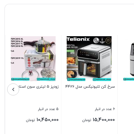
سرخ کن تلیونیکس مدل 4426
زودپز 5 لیتری سون استار
6 عدد در انبار
5 عدد در انبار
10,450,000
15,400,000
تومان
تومان