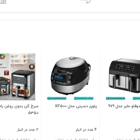
لو مایر مدل 979
پلوپز دسینی مدل KF500
سرخ کن بدون روغن را
5350
4 عدد در انبار
2 عدد در انبار