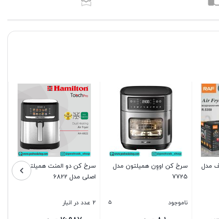
ف مدل
سرخ کن اووِن همیلتون مدل
سرخ کن دو المنت همیلتون
7725
اصلی مدل 6822
5
ناموجود
2 عدد در انبار