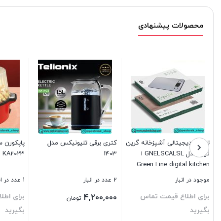
محصولات پیشنهادی
ترازوی دیجیتالی آشپزخانه گرین
کتری برقی تلیونیکس مدل
پاپکورن 
لاین مدل GNELSCALSL ا
1403
 KA2023
Green Line digital kitchen
scale model GNELSCALSL
موجود در انبار
2 عدد در انبار
1 عدد در انبار
برای اطلاع قیمت تماس
برای اطل
4,200,000
تومان
بگیرید
بگیرید