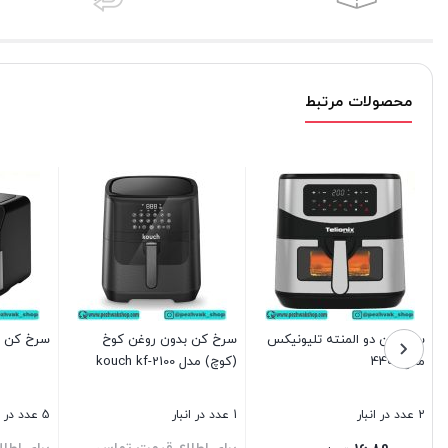
محصولات مرتبط
سرخ کن دو المنته تلیونیکس
سرخ کن بدون روغن کوخ
سرخ کن دوق
مدل 4409
(کوچ) مدل kouch kf-2100
2 عدد در انبار
1 عدد در انبار
5 عدد در انبار