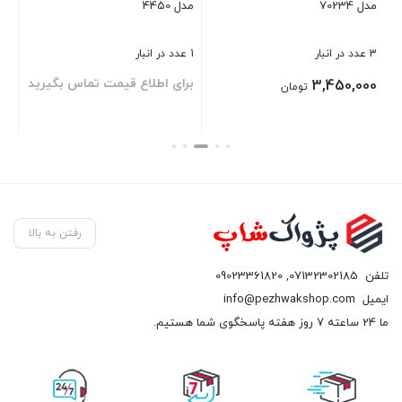
مدل 70234
مدل 4450
بست
3 عدد در انبار
1 عدد در انبار
برای اطلاع قیمت تماس بگیرید
3,450,000
تومان
بستن
بستن
رفتن به بالا
تلفن
07132302185
,
09023361820
ایمیل
info@pezhwakshop.com
ما 24 ساعته 7 روز هفته پاسخگوی شما هستیم.