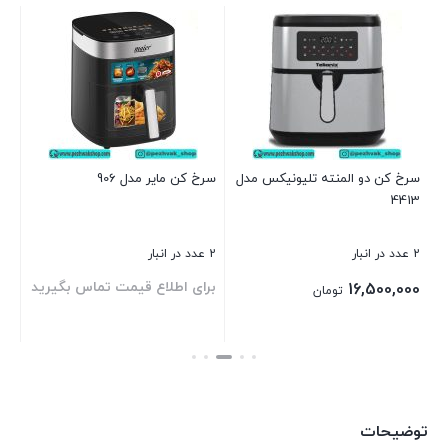
سر
51
10 عدد در انبار
00
سرخ کن دو المنته تلیونیکس مدل
سرخ کن مایر مدل 906
4413
بست
2 عدد در انبار
2 عدد در انبار
د
برای اطلاع قیمت تماس بگیرید
16,500,000
تومان
بستن
بستن
توضیحات