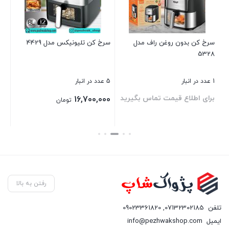
1 عدد در انبار
00
سرخ کن بدون روغن راف مدل
سرخ کن تلیونیکس مدل 4429
5328
بست
1 عدد در انبار
5 عدد در انبار
د
برای اطلاع قیمت تماس بگیرید
16,700,000
تومان
بستن
بستن
رفتن به بالا
تلفن
07132302185
,
09023361820
ایمیل
info@pezhwakshop.com