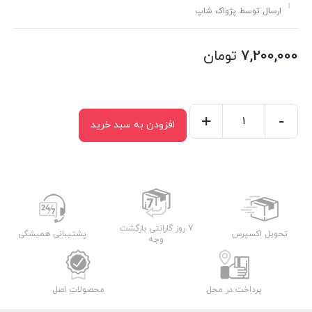
ارسال توسط پژواک شاپ
7,200,000
تومان
+
-
افزودن به سبد خرید
سرویس
چاقو
هاوس
رولند
مدل
A-
7 روز گارانتی بازگشت
تحویل اکسپرس
پشتیبانی همیشگی
وجه
601
عدد
پرداخت در محل
محصولات اصل