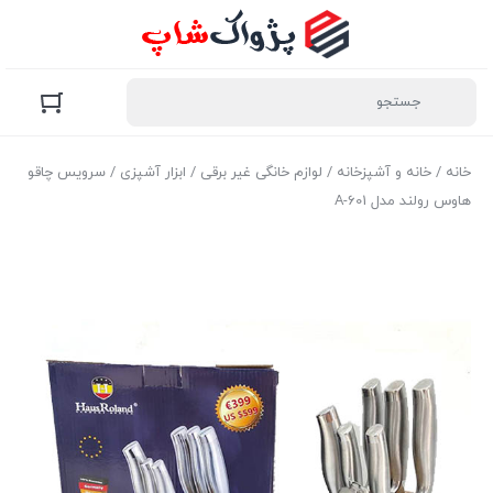
خانه
/
خانه و آشپزخانه
/
لوازم خانگی غیر برقی
/
ابزار آشپزی
/ سرویس چاقو
هاوس رولند مدل A-601