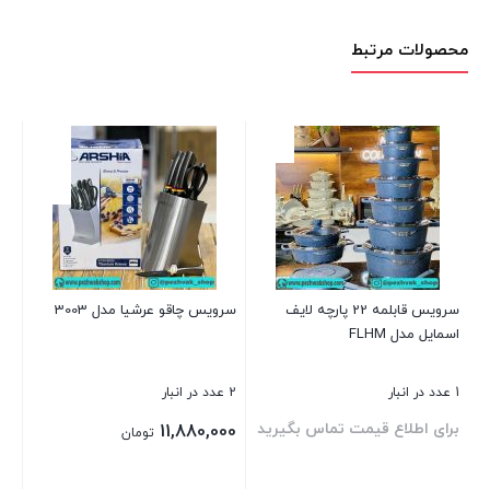
محصولات مرتبط
رن
1 عدد در انبار
00
سرویس قابلمه 22 پارچه لایف
سرویس چاقو عرشیا مدل 3003
اسمایل مدل FLHM
بست
1 عدد در انبار
2 عدد در انبار
برای اطلاع قیمت تماس بگیرید
11,880,000
تومان