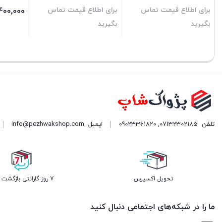
برای اطلاع قیمت تماس
برای اطلاع قیمت تماس
400,000
بگیرید
بگیرید
بستن
بستن
بستن
تلفن
07132302185
,
09023361820
ایمیل
info@pezhwakshop.com
تحویل اکسپرس
7 روز گارانتی بازگشت وجه
ما را در شبکه‌های اجتماعی دنبال کنید