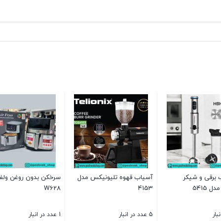
برقی و شیکر
آسیاب قهوه تلیونیکس مدل
سرخکن بدون روغن ولف
 5415
4153
W628
5 عدد در انبار
1 عدد در انبار