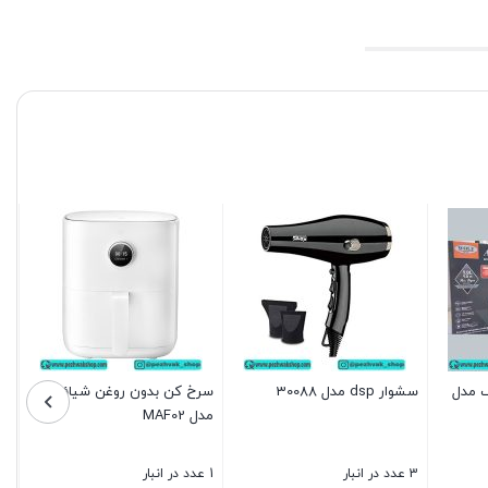
 مدل
سشوار dsp مدل 30088
سرخ کن بدون روغن شیائومی
مدل MAF02
3 عدد در انبار
1 عدد در انبار