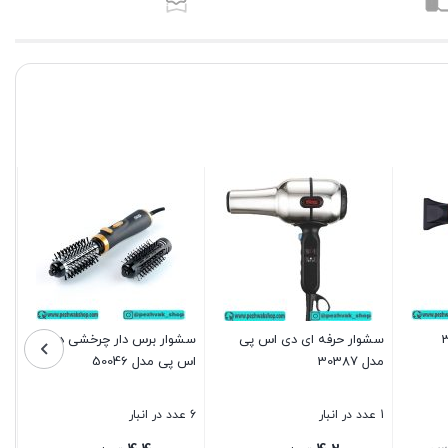
سشوار حرفه ای دی اس پی
سشوار برس دار چرخشی دی
مدل 30387
اس پی مدل 50046
1 عدد در انبار
6 عدد در انبار