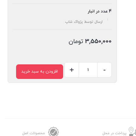
4 عدد در انبار
ارسال توسط پژواک شاپ
3,550,000
تومان
+
-
افزودن به سبد خرید
سشوار
تلیونیکس
مدل
5802
عدد
پرداخت در محل
محصولات اصل