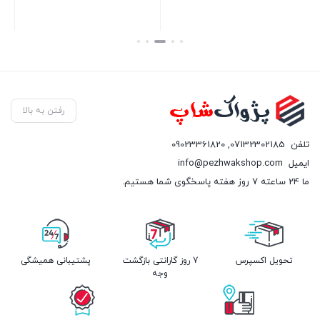
بستن
بستن
رفتن به بالا
تلفن
07132302185
,
09023361820
ایمیل
info@pezhwakshop.com
ما 24 ساعته 7 روز هفته پاسخگوی شما هستیم.
تحویل اکسپرس
7 روز گارانتی بازگشت
پشتیبانی همیشگی
وجه