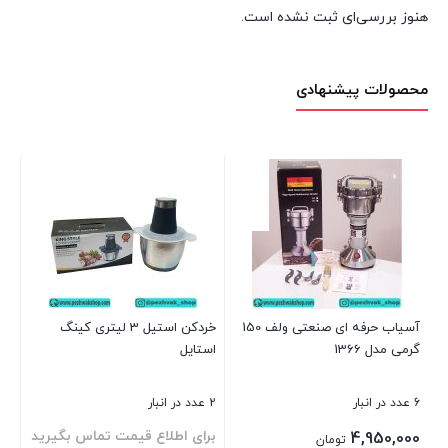
هنوز بررسی‌ای ثبت نشده است.
محصولات پیشنهادی
تو
IN
1 عدد در انبار
00
-
آسیاب حرفه ای صنعتی ولف 150
خردکن استیل 3 لیتری کینگ
گرمی مدل 1366
استایل
بست
6 عدد در انبار
2 عدد در انبار
د
برای اطلاع قیمت تماس بگیرید
4,950,000
تومان