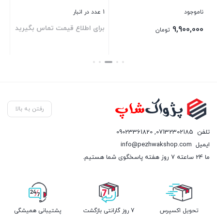
ناموجود
1 عدد در انبار
برای اطلاع قیمت تماس بگیرید
9,900,000
تومان
بستن
بستن
رفتن به بالا
تلفن
07132302185
,
09023361820
ایمیل
info@pezhwakshop.com
ما 24 ساعته 7 روز هفته پاسخگوی شما هستیم.
تحویل اکسپرس
7 روز گارانتی بازگشت
پشتیبانی همیشگی