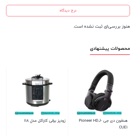
درج دیدگاه
هنوز بررسی‌ای ثبت نشده است.
محصولات پیشنهادی
98
نام
00
هدفون دی جی Pioneer HDJ-
زودپز برقی کاراکل مدل 118
CUE1
بست