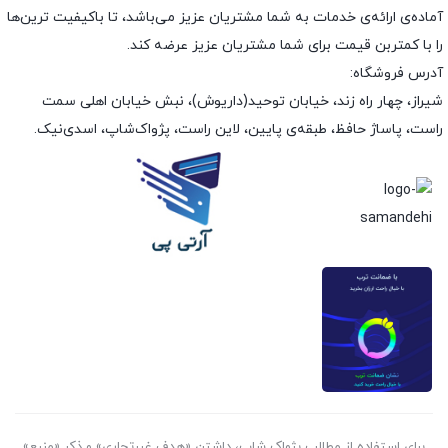
آماده‌ی ارائه‌ی خدمات به شما مشتریان عزیز می‌باشد، تا باکیفیت ترین‌ها
را با کمتربن قیمت برای شما مشتریان عزیز عرضه کند.
آدرس فروشگاه:
شیراز، چهار راه زند، خیابان توحید(داریوش)، نبش خیابان اهلی سمت
راست، پاساژ حافظ، طبقه‌ی پایین، لاین راست، پژواک‌شاپ، اسدی‌نیک.
برای استفاده از مطالب پژواک شاپ، داشتن «هدف غیرتجاری» و ذکر «منبع»