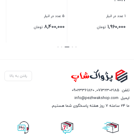
30077
بست
1 عدد در انبار
5 عدد در انبار
8,400,000
1,960,000
تومان
تومان
بستن
بستن
رفتن به بالا
تلفن
07132302185
,
09023361820
ایمیل
info@pezhwakshop.com
ما 24 ساعته 7 روز هفته پاسخگوی شما هستیم.