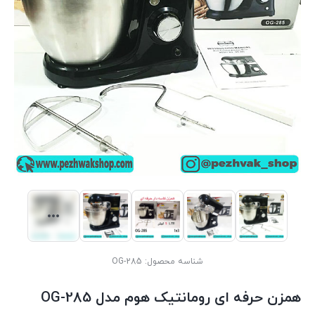
شناسه محصول:
OG-285
همزن حرفه ای رومانتیک هوم مدل OG-285