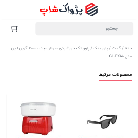
خانه
/
گجت
/
پاور بانک
/ پاوربانک خورشیدی سولار میت 20000 گرین لاین
مدل GL-PX15
محصولات مرتبط
خو
ser
4 عدد در انبار
00