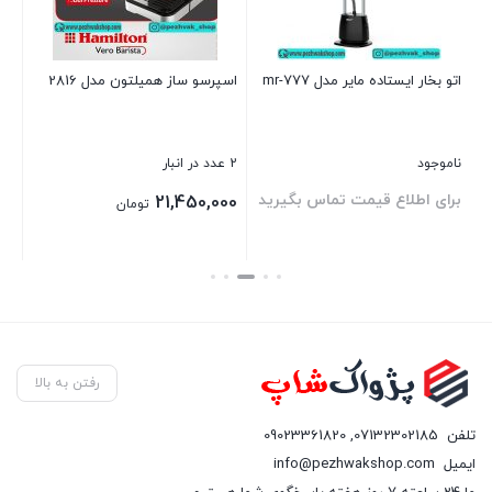
د
00
اتو بخار ایستاده مایر مدل mr-777
اسپرسو ساز همیلتون مدل 2816
بست
ناموجود
2 عدد در انبار
برای اطلاع قیمت تماس بگیرید
21,450,000
تومان
بستن
بستن
رفتن به بالا
تلفن
07132302185
,
09023361820
ایمیل
info@pezhwakshop.com