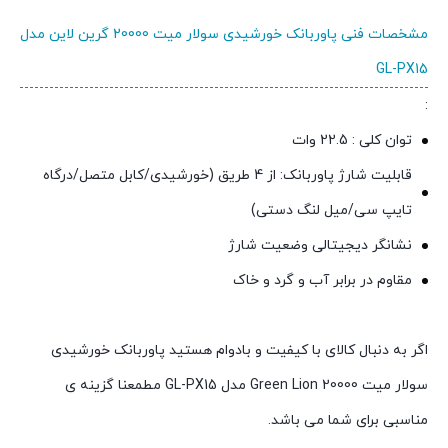
مشخصات فنی پاوربانک خورشیدی سولار میت 20000 گرین لاین مدل
GL-PX15
:
توان کلی : 22.5 وات
قابلیت شارژ پاوربانک: از 4 طریق (خورشیدی/کابل متصل/درگاه
تایپ سی/میل لنگ دستی)
نشانگر دیجیتالی وضعیت شارژ
مقاوم در برابر آب و گرد و خاک
اگر به دنبال کالای با کیفیت و بادوام هستید پاوربانک خورشیدی
سولار میت 20000 Green Lion مدل GL-PX15 مطمعنا گزینه ی
مناسبی برای شما می باشد.