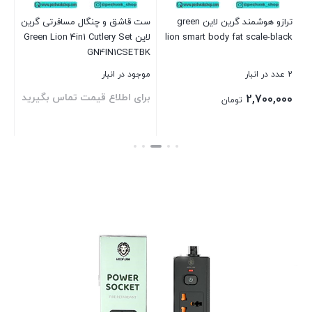
ترازو هوشمند گرین لاین green
ست قاشق و چنگال مسافرتی گرین
lion smart body fat scale-black
لاین Green Lion 4in1 Cutlery Set
بست
GN4IN1CSETBK
2 عدد در انبار
موجود در انبار
برای اطلاع قیمت تماس بگیرید
2,700,000
تومان
بستن
بستن