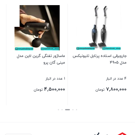
پش
DY
1 عدد در انبار
00
جاروبرقی استاده پرتابل تلیونیکس
ماساژور تفنگی گرین لاین مدل
مدل 4905
مینی گان پرو
بست
4 عدد در انبار
1 عدد در انبار
4,500,000
7,800,000
تومان
تومان
بستن
بستن