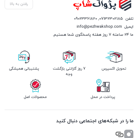
رفتن به بالا
تلفن
07132302185
,
09023361820
ایمیل
info@pezhwakshop.com
ما 24 ساعته 7 روز هفته پاسخگوی شما هستیم.
تحویل اکسپرس
7 روز گارانتی بازگشت
پشتیبانی همیشگی
وجه
پرداخت در محل
محصولات اصل
ما را در شبکه‌های اجتماعی دنبال کنید