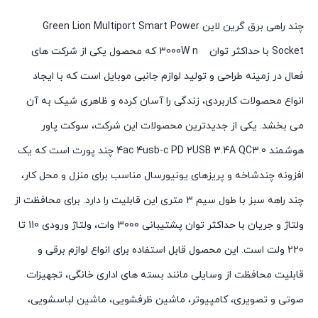
چند راهی برق گرین لاین Green Lion Multiport Smart Power
Socket با حداکثر توان 3000W n که محصول یکی از شرکت های
فعال در زمینه طراحی و تولید لوازم جانبی موبایل است که با ایجاد
انواع محصولات کاربردی، زندگی را آسان کرده و ظاهری شیک به آن
می بخشد. یکی از جدیدترین محصولات این شرکت، سوکت پاور
هوشمند 4ac 4usb-c PD 2USB 3.4A QC3.0 چند پورت است که یک
افزونه چندشاخه و پریزهای یونیورسال مناسب برای منزل و محل کار،
چند راهه سبز با طول سیم 3 متری این قابلیت را دارد. برای محافظت از
ولتاژ و جریان با حداکثر توان پشتیبانی 3000 وات، ولتاژ ورودی 110 تا
220 ولت است. این محصول قابل استفاده برای انواع لوازم برقی و
قابلیت محافظت از وسایلی مانند بسته های اداری خانگی، تجهیزات
صوتی و تصویری، کامپیوتر، ماشین ظرفشویی، ماشین لباسشویی،