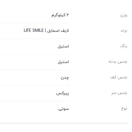
وزن
2 کیلوگرم
برند
لایف اسمایل | LIFE SMILE
رنگ
استیل
جنس بدنه
استیل
جنس کف
چدن
جنس سر
پیرکس
نوع
سوتی