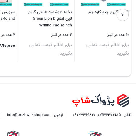
آبلیمو گیری چند کاره جم
تخته هوشمند طراحی گرین
سرویس آش
لاین Green Lion Digital
usRoland
Writing Pad 15Inch
10 عدد در انبار
2 عدد در انبار
2 عدد در انبار
برای اطلاع قیمت تماس
برای اطلاع قیمت تماس
890,000
بگیرید
بگیرید
بستن
بستن
بستن
تلفن
07132302185
,
09023361820
ایمیل
info@pezhwakshop.com