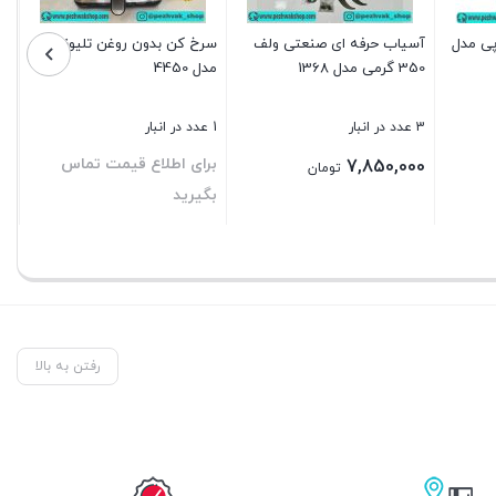
پی مدل
آسیاب حرفه ای صنعتی ولف
سرخ کن بدون روغن تلیونیکس
350 گرمی مدل 1368
مدل 4450
3 عدد در انبار
1 عدد در انبار
برای اطلاع قیمت تماس
7,850,000
تومان
بگیرید
بستن
بستن
رفتن به بالا