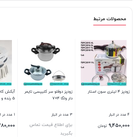
محصولات مرتبط
زودپز ۴ لیتری سون استار
زودپز دوقلو سر کلیپسی تایمر
آبکش کاس
دار ولگا 4+7
5 رنده و یک پوست کن
4 عدد در انبار
3 عدد در انبار
1 عدد در انبار
برای اطلاع قیمت تماس
780,000
9,450,000
تومان
بگیرید