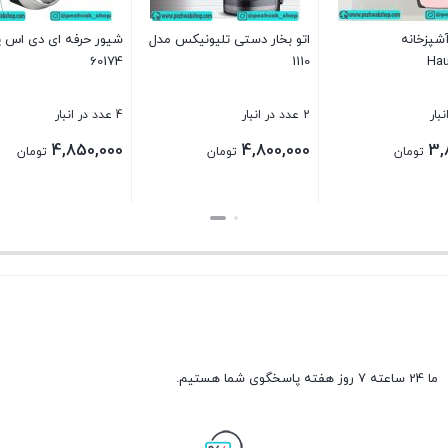
پزخانه
اتو بخار دستی تلیونیکس مدل
شیور حرفه ای دی اس 
60174
1110
Ha
2 عدد در انبار
4 عدد در انبار
4,850,000
4,800,000
3,
تومان
تومان
تومان
بستن
بستن
ما 24 ساعته 7 روز هفته پاسخگوی شما هستیم.